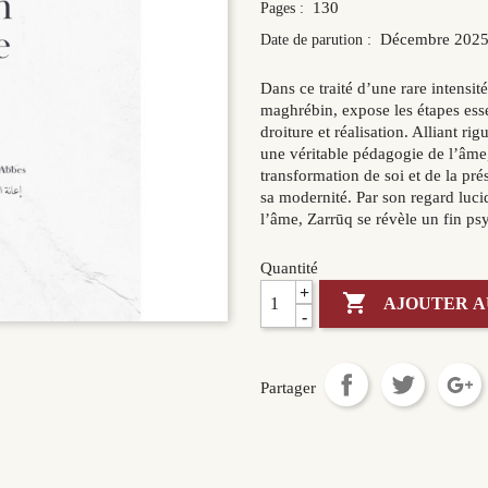
130
Pages :
Décembre 202
Date de parution :
Dans ce traité d’une rare intensi
maghrébin, expose les étapes essen
droiture et réalisation. Alliant ri
une véritable pédagogie de l’âme,
transformation de soi et de la pré
sa modernité. Par son regard luc
l’âme, Zarrūq se révèle un fin ps
Quantité
+

AJOUTER A
-
Partager