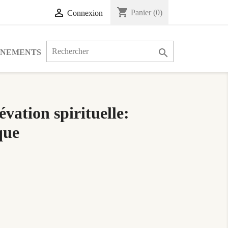
shopping_cart

Panier
(0)
Connexion

ÉNEMENTS
évation spirituelle:
que