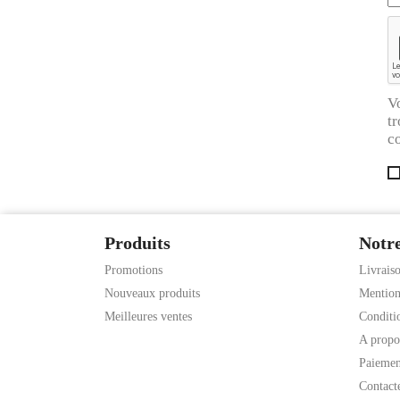
V
tr
co
Produits
Notre
Promotions
Livrais
Nouveaux produits
Mention
Meilleures ventes
Conditio
A propo
Paiemen
Contact