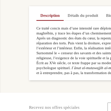
Description
Détails du produit
Bi
Ce traité concis mais d’une intensité rare déplo
maghrébin, y trace les étapes d’un cheminement s
Après un diagnostic des états du cœur, la repenta
réparation des torts. Puis vient la droiture, exp
l’extérieur et l’intérieur. Enfin, la réalisation 
Surnommé le « censeur des savants et des saints 
religieuse, l’exigence de la voie spirituelle et l
Écrit au XVe siècle, ce texte frappe par sa mode
psychologue spirituel.
Iʿānat al-mutawajjih al-mi
et à entreprendre, pas à pas, la transformation de
Recevez nos offres spéciales