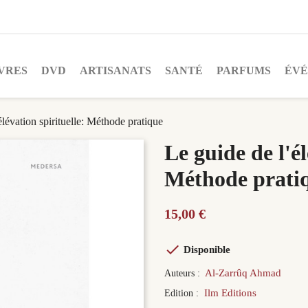
VRES
DVD
ARTISANATS
SANTÉ
PARFUMS
ÉV
élévation spirituelle: Méthode pratique
Le guide de l'él
Méthode prati
15,00 €

Disponible
Al-Zarrûq Ahmad
Auteurs :
Ilm Editions
Edition :