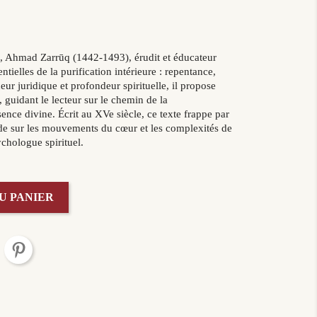
5
té, Ahmad Zarrūq (1442-1493), érudit et éducateur
tielles de la purification intérieure : repentance,
gueur juridique et profondeur spirituelle, il propose
 guidant le lecteur sur le chemin de la
sence divine. Écrit au XVe siècle, ce texte frappe par
ide sur les mouvements du cœur et les complexités de
ychologue spirituel.
U PANIER