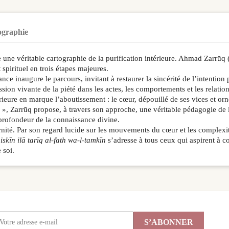
ographie
ie une véritable cartographie de la purification intérieure. Ahmad Zarrū
pirituel en trois étapes majeures.
nce inaugure le parcours, invitant à restaurer la sincérité de l’intentio
ression vivante de la piété dans les actes, les comportements et les relati
intérieure en marque l’aboutissement : le cœur, dépouillé de ses vices et or
», Zarrūq propose, à travers son approche, une véritable pédagogie de l’
a profondeur de la connaissance divine.
rnité. Par son regard lucide sur les mouvements du cœur et les complexit
skīn ilā tarīq al-fath wa-l-tamkīn
s’adresse à tous ceux qui aspirent à c
 soi.