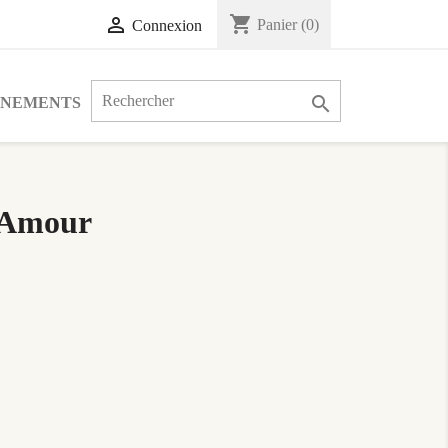
shopping_cart

Panier
(0)
Connexion

ÉNEMENTS
l'Amour