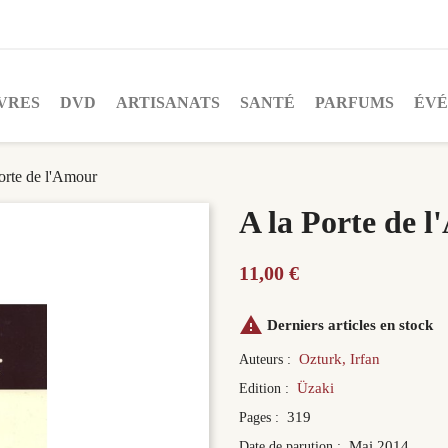
VRES
DVD
ARTISANATS
SANTÉ
PARFUMS
ÉV
orte de l'Amour
A la Porte de 
11,00 €

Derniers articles en stock
Ozturk, Irfan
Auteurs :
Üzaki
Edition :
319
Pages :
Mai 2014
Date de parution :