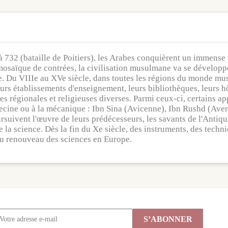
2 (bataille de Poitiers), les Arabes conquièrent un immense ter
mosaïque de contrées, la civilisation musulmane va se développer
e. Du VIIIe au XVe siècle, dans toutes les régions du monde mus
eurs établissements d'enseignement, leurs bibliothèques, leurs h
s régionales et religieuses diverses. Parmi ceux-ci, certains a
ecine ou à la mécanique : Ibn Sina (Avicenne), Ibn Rushd (Averr
ursuivent l'œuvre de leurs prédécesseurs, les savants de l'Antiqu
de la science. Dès la fin du Xe siècle, des instruments, des tec
 du renouveau des sciences en Europe.