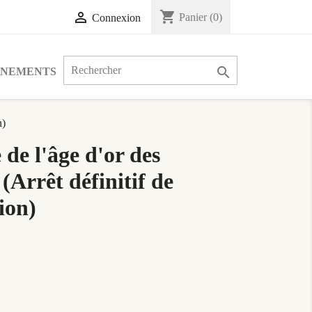
shopping_cart

Panier
(0)
Connexion

ÉNEMENTS
n)
 de l'âge d'or des
 (Arrêt définitif de
ion)