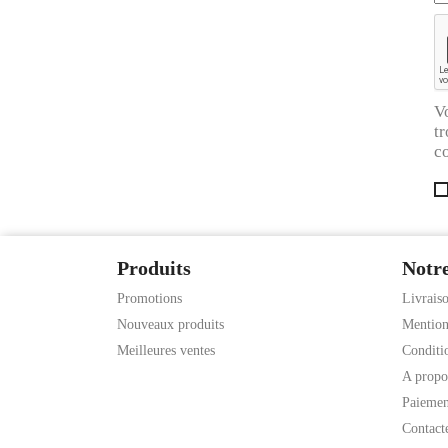
V
tr
co
Produits
Notre
Promotions
Livrais
Nouveaux produits
Mention
Meilleures ventes
Conditio
A propo
Paiemen
Contact