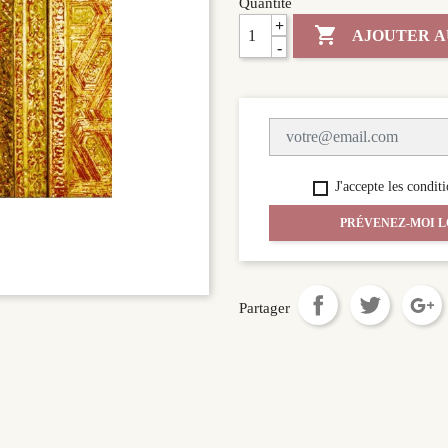
Quantité
+

AJOUTER A
-
J'accepte les conditi
PRÉVENEZ-MOI L
Partager