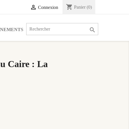
shopping_cart

Panier
(0)
Connexion

ÉNEMENTS
u Caire : La