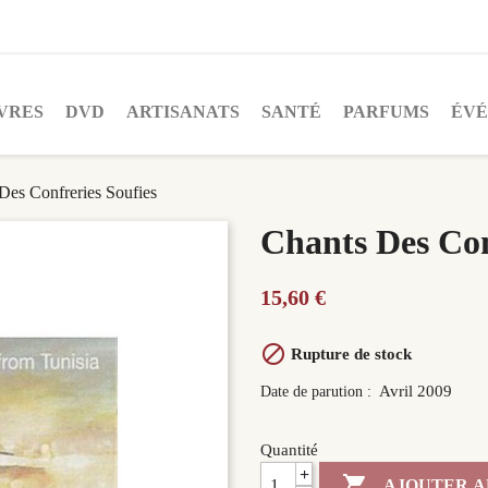
VRES
DVD
ARTISANATS
SANTÉ
PARFUMS
ÉV
Des Confreries Soufies
Chants Des Con
15,60 €

Rupture de stock
Avril 2009
Date de parution :
Quantité
+

AJOUTER A