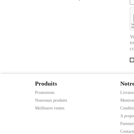
V
tr
co
Produits
Notre
Promotions
Livrais
Nouveaux produits
Mention
Meilleures ventes
Conditio
A propo
Paiemen
Contact