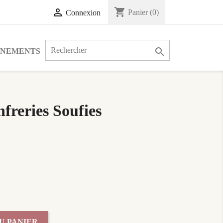
shopping_cart

Panier
(0)
Connexion

ÉNEMENTS
freries Soufies
U PANIER