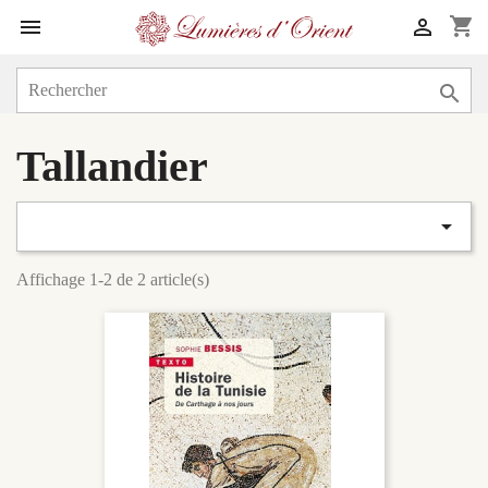
shopping_cart



Tallandier

Affichage 1-2 de 2 article(s)