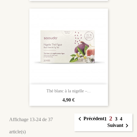
Thé blanc à la nigelle –...
Prix
4,90 €
2

Précédent
1
3
4
Affichage 13-24 de 37

Suivant
article(s)