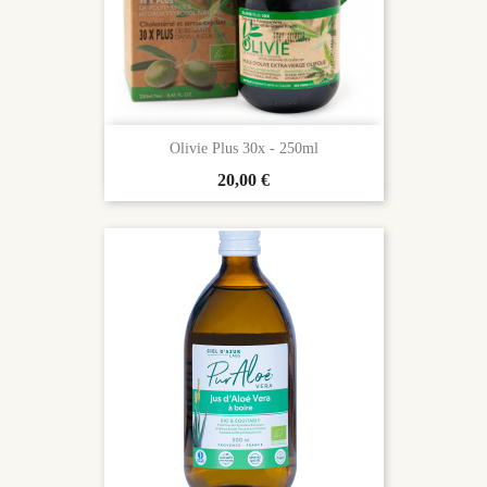
Olivie Plus 30x - 250ml
Prix
20,00 €