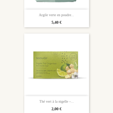
Argile verte en poudre...
Prix
5,40 €
Thé vert à la nigelle –...
Prix
2,00 €