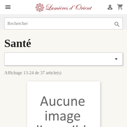
shopping_cart



Santé

Affichage 13-24 de 37 article(s)