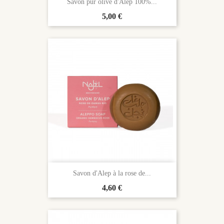
Savon pur olive d'Alep 100%...
Prix
5,00 €
Savon d'Alep à la rose de...
Prix
4,60 €