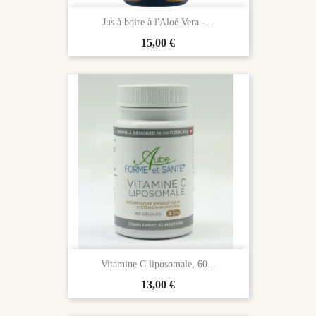
Jus à boire à l'Aloé Vera -...
Prix
15,00 €
Vitamine C liposomale, 60...
Prix
13,00 €