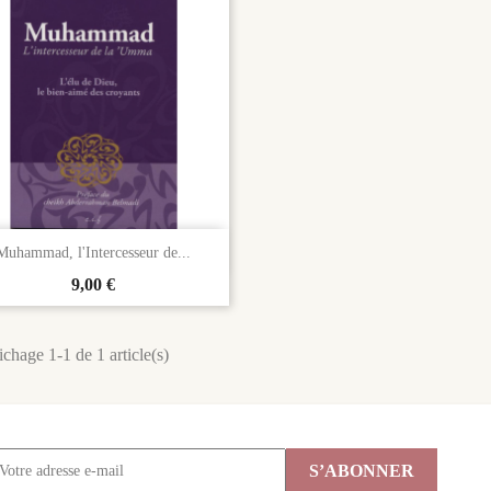

Aperçu rapide
Muhammad, l'Intercesseur de...
Prix
9,00 €
ichage 1-1 de 1 article(s)