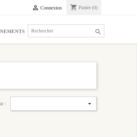
shopping_cart

Panier
(0)
Connexion

ÉNEMENTS

ar :