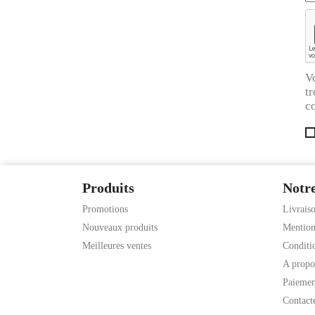
V
tr
co
Produits
Notre
Promotions
Livrais
Nouveaux produits
Mention
Meilleures ventes
Conditio
A propo
Paiemen
Contact