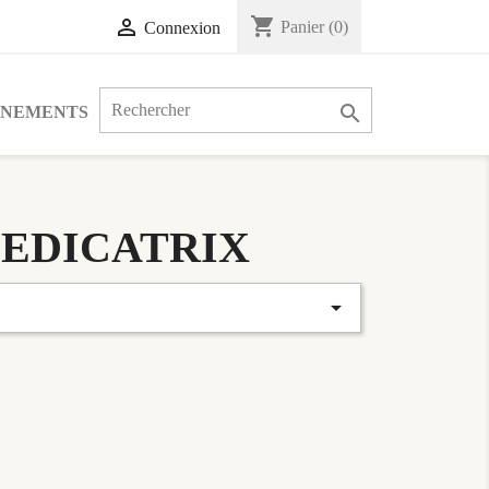
shopping_cart

Panier
(0)
Connexion

ÉNEMENTS
RAMEDICATRIX
