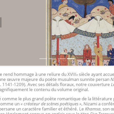
écédent
 rend hommage à une reliure du XVIII
siècle ayant accuei
e
 une œuvre majeure du poète musulman sunnite persan
N
. 1141-1209). Avec ses détails floraux, notre couverture
L
agnifiquement le contenu du volume original.
 comme le plus grand poète romantique de la littérature
t comme un
« créateur de scènes poétiques »
, Nizami a confé
persane un caractère familier et éthéré. Le
Khamsa
, son 
bre (également connue en anglais sous le titre
Five Treasur