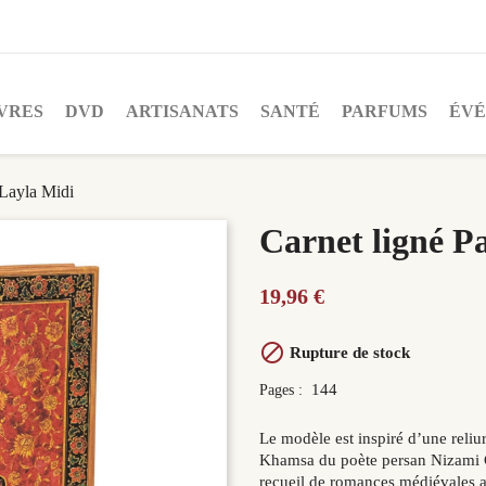
VRES
DVD
ARTISANATS
SANTÉ
PARFUMS
ÉV
 Layla Midi
Carnet ligné P
19,96 €

Rupture de stock
144
Pages :
Le modèle est inspiré d’une reliu
Khamsa du poète persan Nizami G
recueil de romances médiévales a