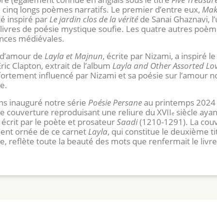
e cinq longs poèmes narratifs. Le premier d’entre eux,
Mak
été inspiré par
Le jardin clos de la vérité
de Sanai Ghaznavi, l
livres de poésie mystique soufie. Les quatre autres poèm
nces médiévales.
e d’amour de
Layla et Majnun
, écrite par Nizami, a inspiré l
ric Clapton, extrait de l’album
Layla and Other Assorted Lo
 fortement influencé par Nizami et sa poésie sur l’amour n
e.
s inauguré notre série
Poésie Persane
au printemps 2024
ne couverture reproduisant une reliure du XVII
siècle ayant
e
, écrit par le poète et prosateur
Saadi
(1210-1291). La cou
ent ornée de ce carnet
Layla
, qui constitue le deuxième ti
e, reflète toute la beauté des mots que renfermait le livre