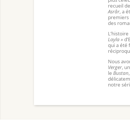
recueil d
Asrâr
, a 
premiers 
des roma
L’histoir
Layla »
d’E
qui a été
réciproqu
Nous avon
Verger
, u
le
Bustan
délicatem
notre séri