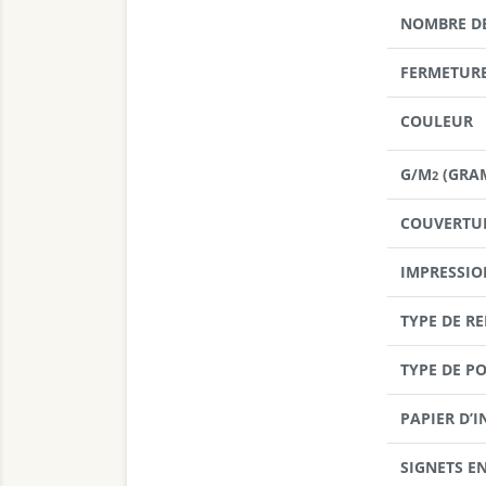
NOMBRE D
FERMETUR
COULEUR
G/M
(GRA
2
COUVERTU
IMPRESSIO
TYPE DE RE
TYPE DE P
PAPIER D’I
SIGNETS E