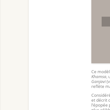
Pr
Ce modèle
Khamsa
,
Ganjavi
(v
reflète m
Considéré
et décri
l’épopée 
plus célè