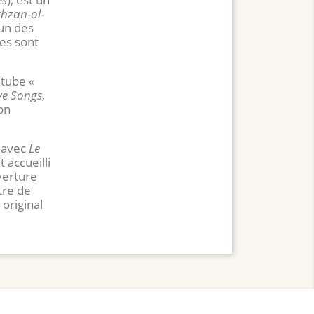
hzan-ol-
’un des
es sont
e tube
«
ve Songs
,
on
 avec
Le
 accueilli
verture
tre de
 original