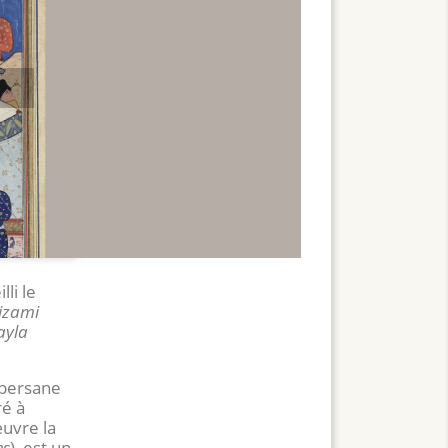
Suivant
lli le
izami
ayla
 persane
ré à
œuvre la
es
), est un