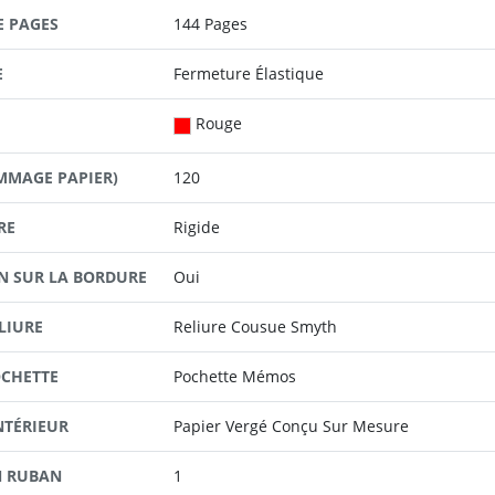
E PAGES
144 Pages
E
Fermeture Élastique
Rouge
MMAGE PAPIER)
120
RE
Rigide
N SUR LA BORDURE
Oui
LIURE
Reliure Cousue Smyth
OCHETTE
Pochette Mémos
NTÉRIEUR
Papier Vergé Conçu Sur Mesure
N RUBAN
1