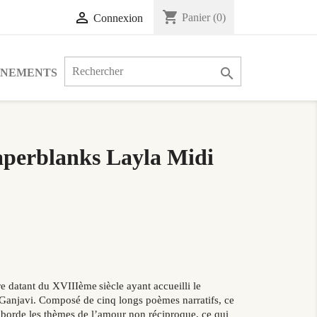
shopping_cart

Panier
(0)
Connexion

ÉNEMENTS
aperblanks Layla Midi
re datant du XVIIIème siècle ayant accueilli le
anjavi. Composé de cinq longs poèmes narratifs, ce
borde les thèmes de l’amour non réciproque, ce qui