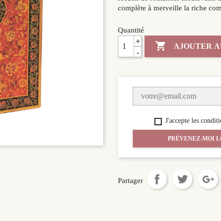
complète à merveille la riche com
Quantité
+

AJOUTER A
-
J'accepte les conditi
PRÉVENEZ-MOI L
Partager